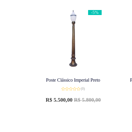
-5%
Poste Clássico Imperial Preto
P
(0)
Avaliação
0
R$
5.500,00
R$
5.800,00
de
5