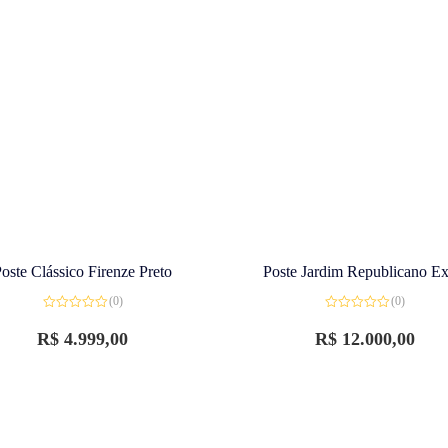
oste Clássico Firenze Preto
Poste Jardim Republicano Ex
(0)
(0)
Avaliação
Avaliação
0
0
R$
4.999,00
R$
12.000,00
de
de
5
5