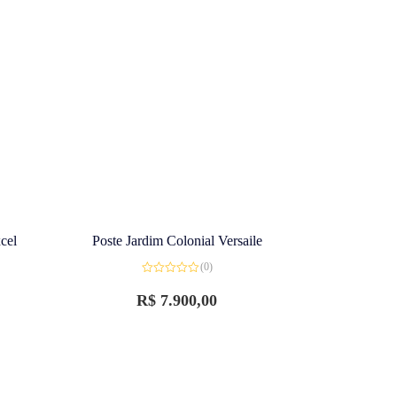
cel
Poste Jardim Colonial Versaile
(0)
Avaliação
0
R$
7.900,00
de
5