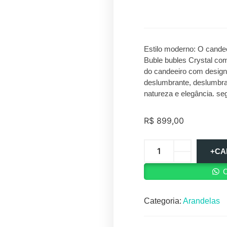
Estilo moderno: O candee
Buble bubles Crystal com 
do candeeiro com design 
deslumbrante, deslumbra
natureza e elegância. se
R$
899,00
+CA
C
Categoria:
Arandelas