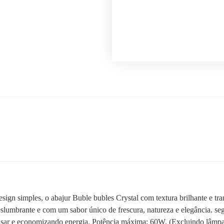
ign simples, o abajur Buble bubles Crystal com textura brilhante e tr
eslumbrante e com um sabor único de frescura, natureza e elegância. se
sar e economizando energia. Potência máxima: 60W. (Excluindo lâmpa