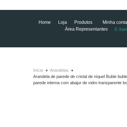
Home
Loja
Produtos
Minha cont
0 ite
Área Representantes
Início
Arandelas
Arandela de parede de cristal de níquel Buble buble
parede interna com abajur de vidro transparente b