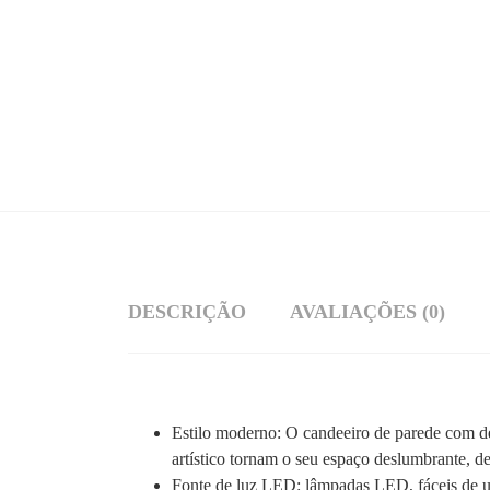
DESCRIÇÃO
AVALIAÇÕES (0)
Estilo moderno: O candeeiro de parede com des
artístico tornam o seu espaço deslumbrante, d
Fonte de luz LED: lâmpadas LED, fáceis de u