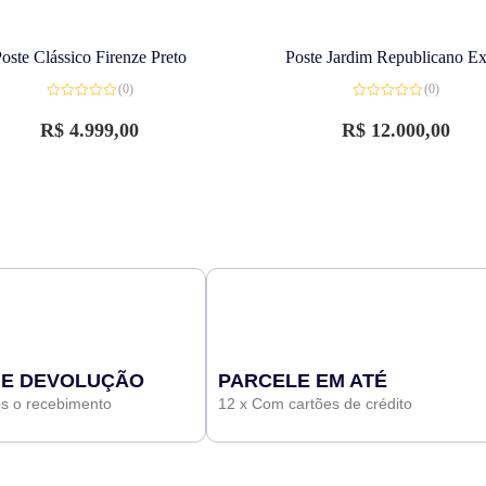
oste Clássico Firenze Preto
Poste Jardim Republicano Ex
(0)
(0)
Avaliação
Avaliação
0
0
R$
4.999,00
R$
12.000,00
de
de
5
5
 E DEVOLUÇÃO
PARCELE EM ATÉ
ós o recebimento
12 x Com cartões de crédito