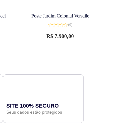
cel
Poste Jardim Colonial Versaile
(0)
Avaliação
0
R$
7.900,00
de
5
SITE 100% SEGURO
Seus dados estão protegidos