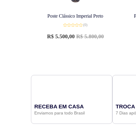
Poste Clássico Imperial Preto
P
(0)
Avaliação
0
R$
5.500,00
R$
5.800,00
de
5
RECEBA EM CASA
TROCA
Enviamos para todo Brasil
7 Dias ap