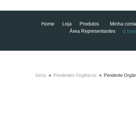
Home
Loja
Produtos
Minha cont
0 ite
Área Representantes
Início
Pendentes Orgânicos
Pendente Orgân